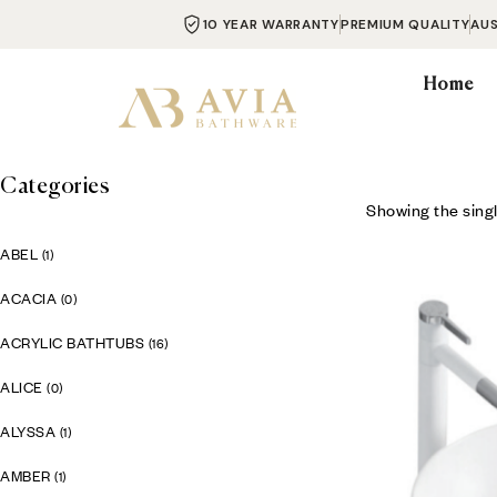
10 YEAR WARRANTY
PREMIUM QUALITY
AU
Home
Categories
Showing the singl
ABEL
(1)
ACACIA
(0)
ACRYLIC BATHTUBS
(16)
ALICE
(0)
ALYSSA
(1)
AMBER
(1)